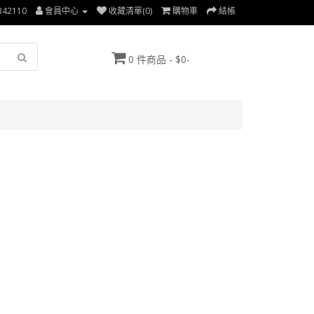
342110
會員中心
收藏清單(0)
購物車
結帳
0 件商品 - $0-