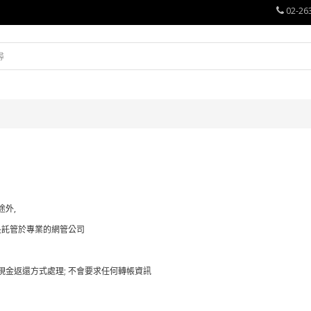
02-26
途外,
是託管於專業的網管公司
以現金返還方式處理; 不會要求任何轉帳資訊